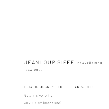
JEANLOUP SIEFF
FRANZÖSISCH,
1933
JEANLOUP SIEFF
FRANZÖSISCH,
1933-2000
PRIX DU JOCKEY CLUB DE PARIS
,
1956
Gelatin silver print
30 x 19,5 cm (image size)
Datenschutz
Manage cookies