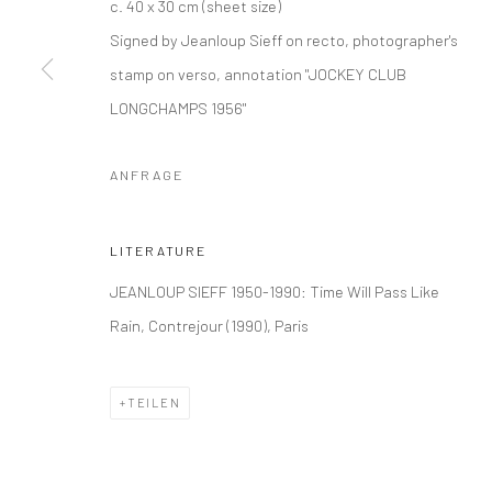
c. 40 x 30 cm (sheet size)
COPYRIGHT © 2026 IRA STEHMANN
WEBSITE VON ARTLOGI
Signed by Jeanloup Sieff on recto, photographer's
stamp on verso, annotation "JOCKEY CLUB
LONGCHAMPS 1956"
ANFRAGE
LITERATURE
JEANLOUP SIEFF 1950-1990: Time Will Pass Like
Rain, Contrejour (1990), Paris
TEILEN