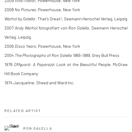
2009
Viva l’Italia!
, Powerhouse, New York
2008
No Pictures
, Powerhouse, New York
Warhol by Galella
: That’s Great!, Seemann Henschel Verlag, Leipzig
2007
Andy Warhol fotografiert von Ron Galella
, Seemann Henschel
Verlag, Leipzig
2006
Disco Years
, Powerhouse, New York
2004
The Photographs of Ron Galella 1965–1989
, Grey Bull Press
1976
Offguard: A Paparazzi Look at the Beautiful People
, McGraw
Hill Book Company
1974 Jacqueline, Sheed and Ward Inc.
RELATED ARTIST
RON GALELLA