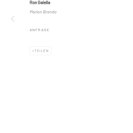
Ron Galella
Datenschutz
Manage cookies
Marlon Brando
COPYRIGHT © 2026 IRA STEHMANN
WEBSITE VON ARTLOGI
ANFRAGE
TEILEN