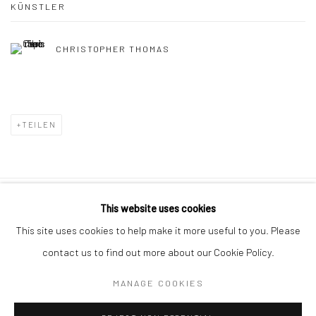
KÜNSTLER
CHRISTOPHER THOMAS
TEILEN
This website uses cookies
Datenschutz
Manage cookies
This site uses cookies to help make it more useful to you. Please
COPYRIGHT © 2026 IRA STEHMANN
contact us to find out more about our Cookie Policy.
WEBSITE VON ARTLOGIC
MANAGE COOKIES
IMPRESSUM