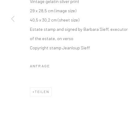
Vintage gelatin silver print
COPYRIGHT © 2026 IRA STEHMANN
WEBSITE VON ARTLOGI
29 x 28,5 cm (image size)
40,5 x 30,2 cm (sheet size)
Estate stamp and signed by Barbara Sieff, executor
of the estate, on verso
Copyright stamp Jeanloup Sieff
ANFRAGE
TEILEN