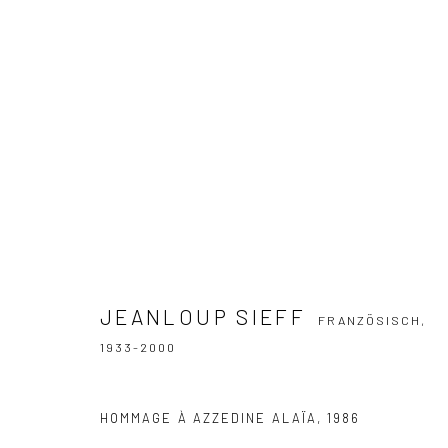
JEANLOUP SIEFF
FRANZÖSISCH,
1933
JEANLOUP SIEFF
FRANZÖSISCH,
1933-2000
HOMMAGE À AZZEDINE ALAÏA
,
1986
Datenschutz
Manage cookies