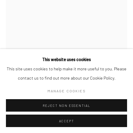
This website uses cookies
This site uses cookies to help make it more useful to you. Please
contact us to find out more about our Cookie Policy.
JEANLOUP SIEFF
MANAGE COOKIES
FRANZÖSISCH,
1933-2000
REJECT NON ESSENTIAL
ROBE EN MAILLES
,
1985
Gelatin silver print
ACCEPT
40 x 30 cm