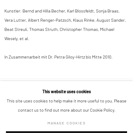
Kunstler: Bernd and Hilla Becher, Karl Blossfeldt, Sonja Braas,
Vera Lutter, Albert Renger-Patzsch, Klaus Rinke, August Sander,
Beat Streuli, Thomas Struth, Christopher Thomas, Michael
Wesely, et al.
In Zusammenarbeit mit Dr. Petra Giloy-Hirtz bis Mitte
2010.
This website uses cookies
Datenschutz
Manage cookies
This site uses cookies to help make it more useful to you. Please
COPYRIGHT © 2026 IRA STEHMANN
contact us to find out more about our Cookie Policy.
WEBSITE VON ARTLOGIC
MANAGE COOKIES
IMPRESSUM