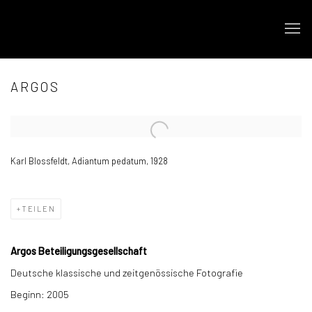
ARGOS
Open a larger version of the following image in a popup:
Karl Blossfeldt, Adiantum pedatum, 1928
TEILEN
Argos Beteiligungsgesellschaft
Deutsche klassische und zeitgenössische Fotografie
Beginn: 2005