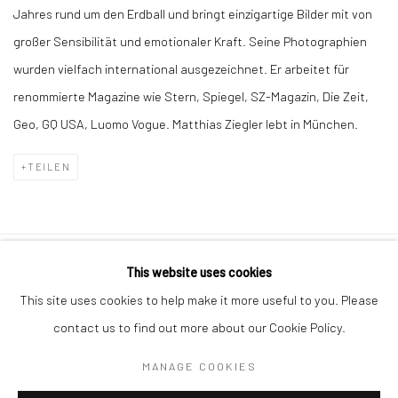
Jahres rund um den Erdball und bringt einzigartige Bilder mit von
großer Sensibilität und emotionaler Kraft. Seine Photographien
wurden vielfach international ausgezeichnet. Er arbeitet für
renommierte Magazine wie Stern, Spiegel, SZ-Magazin, Die Zeit,
Geo, GQ USA, Luomo Vogue. Matthias Ziegler lebt in München.
TEILEN
This website uses cookies
Datenschutz
Manage cookies
This site uses cookies to help make it more useful to you. Please
COPYRIGHT © 2026 IRA STEHMANN
contact us to find out more about our Cookie Policy.
WEBSITE VON ARTLOGIC
MANAGE COOKIES
IMPRESSUM