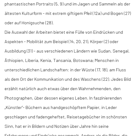
phantastischen Portraits (5, 9) und im Jagen und Sammeln als der
ältesten Kulturform - mit extrem giftigem Pfeil (12a) und Bogen (27)
oder auf Honigsuche (28).
Die Auswahl der Arbeiten bietet eine Fülle von Eindrücken und
Aspekten - Mobilität zum Beispiel (14, 20, 21), Körper (2) oder
Ausbildung (31) - aus verschiedenen Ländern wie Sudan, Senegal,
Äthiopien, Liberia, Kenia, Tansania, Botswana; Menschen in
unterschiedlichen Landschaften: in der Wüste (17, 18), am Fluss
als dem Ort der Kommunikation und des Waschens (22). Jedes Bild
erzählt natürlich auch etwas über den Wahrnehmenden, den
Photographen, über dessen eigenes Leben. In faszinierenden
„Künstler“- Büchern aus handgeschöpftem Papier, in Leder
geschlagen und fadengeheftet, Reisetagebücher im schönsten
Sinn, hat er in Bildern und Notizen über Jahre hin seine
Erfahrungen und Eindrücke gesammelt. Anders als die Bilder, die