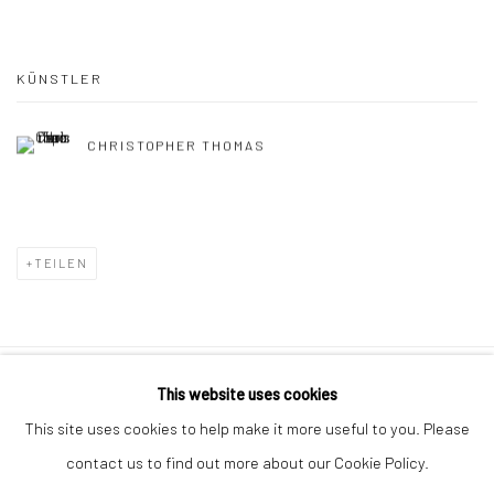
KÜNSTLER
CHRISTOPHER THOMAS
TEILEN
This website uses cookies
Datenschutz
Manage cookies
This site uses cookies to help make it more useful to you. Please
COPYRIGHT © 2026 IRA STEHMANN
contact us to find out more about our Cookie Policy.
WEBSITE VON ARTLOGIC