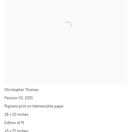
Christopher Thomas
Passion 02
,
2010
Pigment print on Hahnemühle paper
28 x 20 inches
Edition of 15
43 x 32 inches