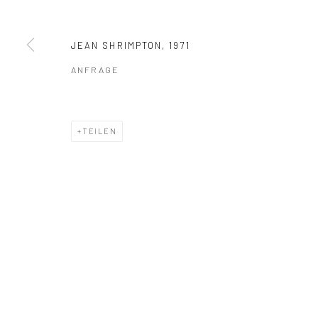
COPYRIGHT © 2026 IRA STEHMANN
WEBSITE VON ARTLOGI
JEAN SHRIMPTON
,
1971
ANFRAGE
TEILEN